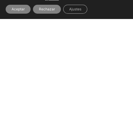
Aceptar
Rechazar
Ajustes
Más Info